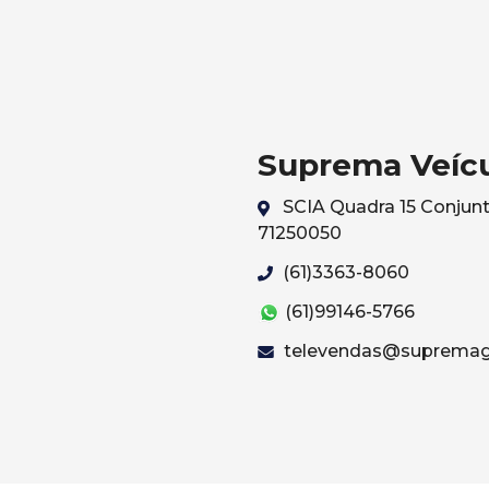
Suprema Veíc
SCIA Quadra 15 Conjunto 
71250050
(61)3363-8060
(61)99146-5766
televendas@supremag