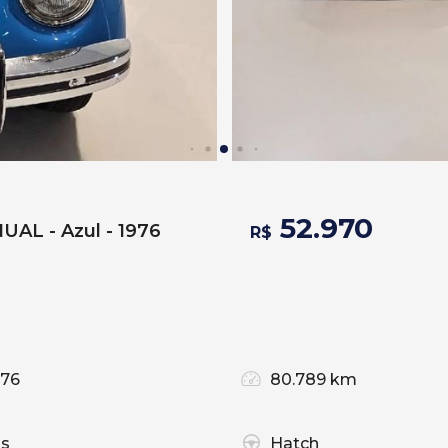
52.970
AL - Azul - 1976
R$
976
80.789 km
as
Hatch