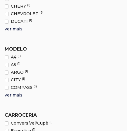
(1)
CHERY
(9)
CHEVROLET
(1)
DUCATI
ver mais
MODELO
(1)
A4
(1)
A5
(1)
ARGO
(1)
CITY
(1)
COMPASS
ver mais
CARROCERIA
(1)
Conversível/Cupê
(1)
Esportiva