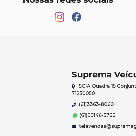
Suprema Veíc
SCIA Quadra 15 Conjunto 
71250050
(61)3363-8060
(61)99146-5766
televendas@supremag