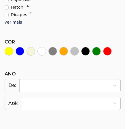
(14)
Hatch
(4)
Picapes
ver mais
COR
ANO
De:
Até: