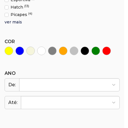
(13)
Hatch
(4)
Picapes
ver mais
COR
ANO
De:
Até: