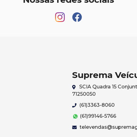
Suprema Veíc
SCIA Quadra 15 Conjunto 
71250050
(61)3363-8060
(61)99146-5766
televendas@supremag