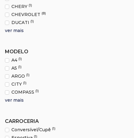
(1)
CHERY
(8)
CHEVROLET
(1)
DUCATI
ver mais
MODELO
(1)
A4
(1)
A5
(1)
ARGO
(1)
CITY
(1)
COMPASS
ver mais
CARROCERIA
(1)
Conversível/Cupê
(1)
Esportiva