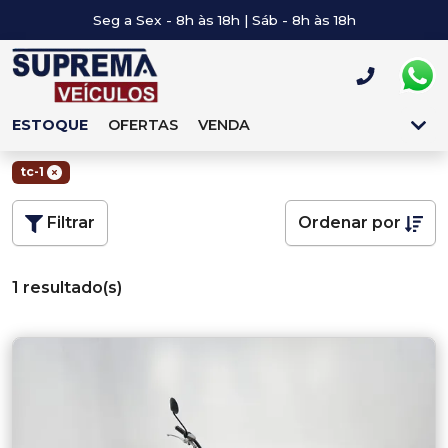
Seg a Sex - 8h às 18h | Sáb - 8h às 18h
ESTOQUE
OFERTAS
VENDA
tc-1
Filtrar
Ordenar por
1 resultado(s)